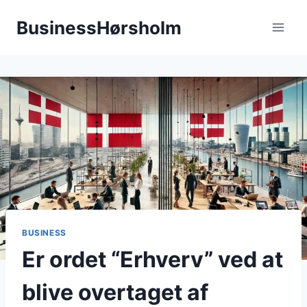
Fortsæt
BusinessHørsholm
til
indhold
BUSINESS
Er ordet “Erhverv” ved at
blive overtaget af