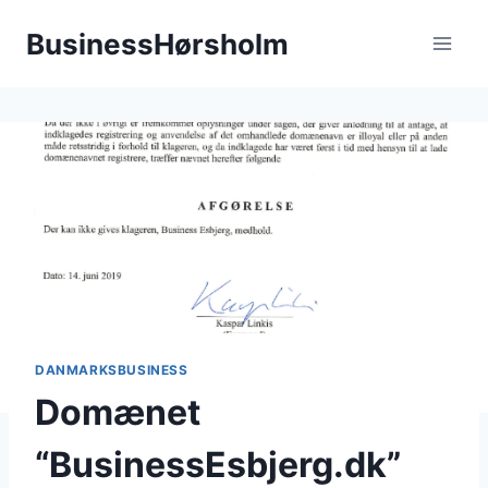
Fortsæt
BusinessHørsholm
til
indhold
DANMARKSBUSINESS
Domænet
“BusinessEsbjerg.dk”