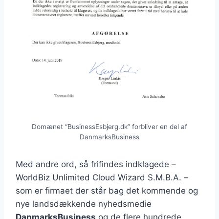
Domænet “BusinessEsbjerg.dk” forbliver en del af
DanmarksBusiness
Med andre ord, så frifindes indklagede –
WorldBiz Unlimited Cloud Wizard S.M.B.A. –
som er firmaet der står bag det kommende og
nye landsdækkende nyhedsmedie
DanmarksBusiness
og de flere hundrede