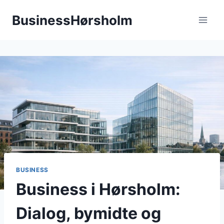
Fortsæt
BusinessHørsholm
til
indhold
BUSINESS
Business i Hørsholm:
Dialog, bymidte og