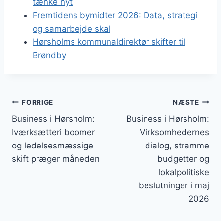
tænke nyt
Fremtidens bymidter 2026: Data, strategi
og samarbejde skal
Hørsholms kommunaldirektør skifter til
Brøndby
Indlægsnavigation
FORRIGE
NÆSTE
Business i Hørsholm:
Business i Hørsholm:
Iværksætteri boomer
Virksomhedernes
og ledelsesmæssige
dialog, stramme
skift præger måneden
budgetter og
lokalpolitiske
beslutninger i maj
2026