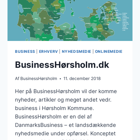
BUSINESS
|
ERHVERV
|
NYHEDSMEDIE
|
ONLINEMEDIE
BusinessHørsholm.dk
Af
BusinessHørsholm
11. december 2018
Her på BusinessHørsholm vil der komme
nyheder, artikler og meget andet vedr.
business i Hørsholm Kommune.
BusinessHørsholm er en del af
DanmarksBusiness – et landsdækkende
nyhedsmedie under opførsel. Konceptet