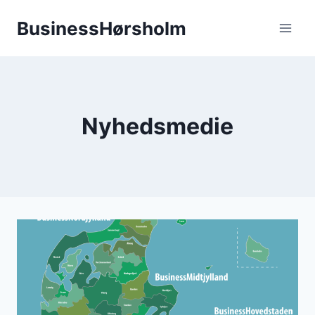
Fortsæt
BusinessHørsholm
til
indhold
Nyhedsmedie