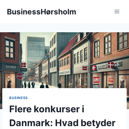
Fortsæt
BusinessHørsholm
til
indhold
BUSINESS
Flere konkurser i
Danmark: Hvad betyder